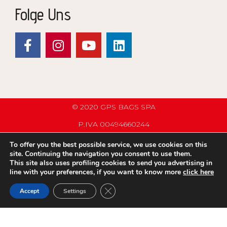
Folge Uns
© 2020 GPS BAGS SPA
P.IVA 00494660244
PRIVACY POLICY
To offer you the best possible service, we use cookies on this
site. Continuing the navigation you consent to use them.
COMPANY INFO
This site also uses profiling cookies to send you advertising in
line with your preferences, if you want to know more
click here
C.G.V.
GDPR COOKIE-BANNER SCHLIESSE
Accept
Settings
WHISTLEBLOWING
IHRE DIGITALE ENTWICKLUNG MIT &NBSP