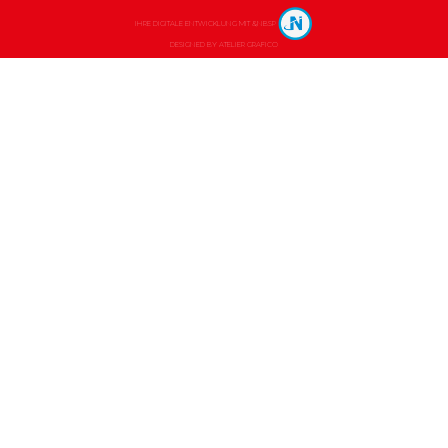
IHRE DIGITALE ENTWICKLUNG MIT &NBSP
DESIGNED BY
ATELIER GRAFICO