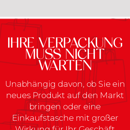
IHRE VERPACKUNG
MUSS NICHT
WARTEN
Unabhängig davon, ob Sie ein
neues Produkt auf den Markt
bringen oder eine
Einkaufstasche mit großer
Wirkung für Ihr Geschäft