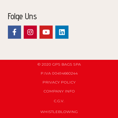
Folge Uns
© 2020 GPS BAGS SPA
P.IVA 00494660244
PRIVACY POLICY
COMPANY INFO
C.G.V.
WHISTLEBLOWING