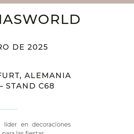
MASWORLD
RO DE 2025
URT, ALEMANIA
– STAND C68
l líder en decoraciones
para las fiestas.