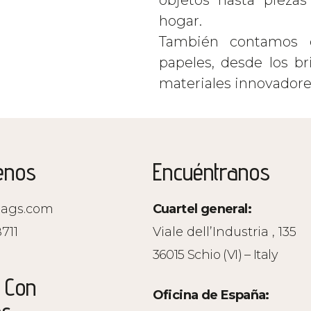
objetos hasta piezas
hogar.
También contamos 
papeles, desde los bri
materiales innovadores
enos
Encuéntranos
ags.com
Cuartel general:
711
Viale dell’Industria , 135
36015 Schio (VI) – Italy
 Con
Oficina de España: