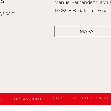
os
Manuel Fernandez Marque
15 08918 Badalona – Espan
gs.com
MAPA
C.G.V.
WHISTLEBLOWING
CY
COMPANY INFO