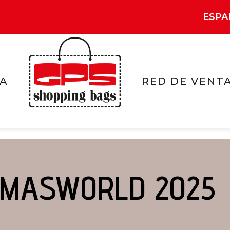
ESPA
RA
RED DE VENT
TMASWORLD 2025