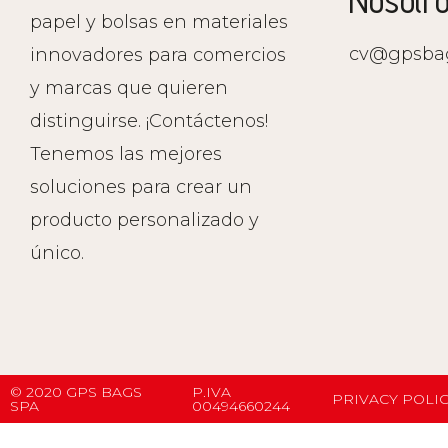
Nosotr
papel y bolsas en materiales
cv@gpsba
innovadores para comercios
y marcas que quieren
distinguirse. ¡Contáctenos!
Tenemos las mejores
soluciones para crear un
producto personalizado y
único.
© 2020 GPS BAGS
P.IVA
PRIVACY POLI
SPA
00494660244