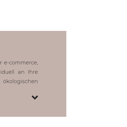
ür e-commerce,
iduell an Ihre
 ökologischen