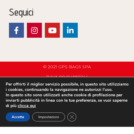
Seguici
© 2021 GPS BAGS SPA
P.IVA 00494660244
Per offrirti il miglior servizio possibile, in questo sito utilizziamo
PRIVACY POLICY
i cookies, continuando la navigazione ne autorizzi l'uso.
In questo sito sono utilizzati anche cookie di profilazione per
COMPANY INFO
inviarti pubblicità in linea con le tue preferenze, se vuoi saperne
di più
clicca qui
C.G.V.
CLOSE GDPR COOKIE BANNER
Accetta
Impostazioni
WHISTLEBLOWING