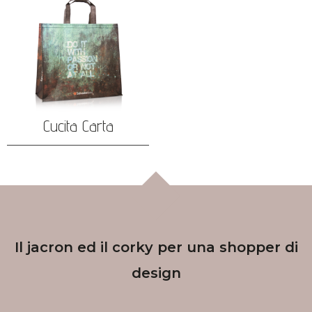
Cucita Carta
Il jacron ed il corky per una shopper di
design