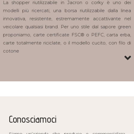
La shopper riutilizzabile in Jacron o corky è uno dei
modelli più ricercati, una borsa riutilizzabile dalla linea
innovativa, resistente, estremamente accattivante nel
veicolare qualsiasi brand. Per uno stile dal sapore green
proponiamo, carte certificate FSC® o PEFC, carta erba,
carte totalmente riciclate, o il modello cucito, con filo di
cotone
Conosciamoci
Siamo un’azienda che produce e commercializza