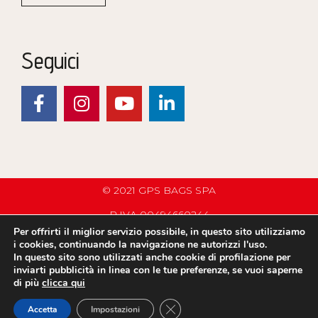
Seguici
© 2021 GPS BAGS SPA
P.IVA 00494660244
Per offrirti il miglior servizio possibile, in questo sito utilizziamo
PRIVACY POLICY
i cookies, continuando la navigazione ne autorizzi l'uso.
In questo sito sono utilizzati anche cookie di profilazione per
COMPANY INFO
inviarti pubblicità in linea con le tue preferenze, se vuoi saperne
di più
clicca qui
C.G.V.
CLOSE GDPR COOKIE BANNER
Accetta
Impostazioni