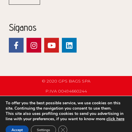
Síganos
© 2020 GPS BAGS SPA
P.IVA 00494660244
PRIVACY POLICY
To offer you the best possible service, we use cookies on this
site. Continuing the navigation you consent to use them.
COMPANY INFO
This site also uses profiling cookies to send you advertising in
line with your preferences, if you want to know more
click here
C.G.V.
CERRAR EL BANNER DE COOKIES 
Accept
Settings