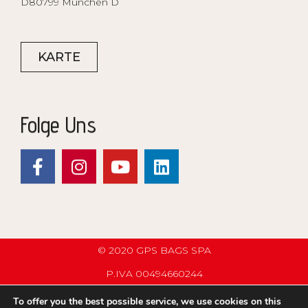
D80799 München D
KARTE
Folge Uns
© 2020 GPS BAGS SPA
P.IVA 00494660244
PRIVACY POLICY
To offer you the best possible service, we use cookies on this