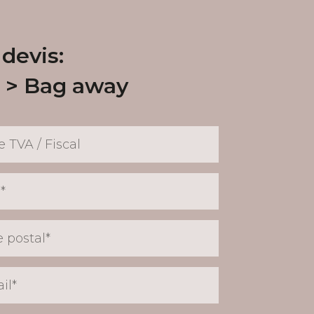
devis:
Bag away